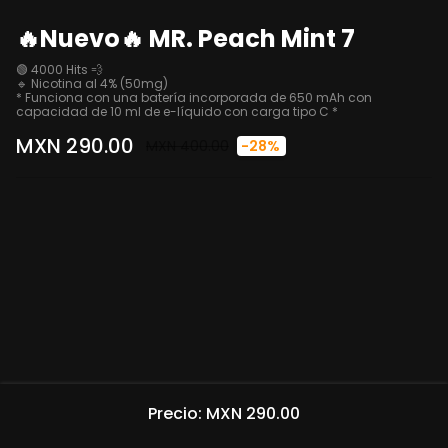
🔥Nuevo🔥 MR. Peach Mint 7
🟢 4000 Hits 💨 

🔹 Nicotina al 4% (50mg)

* Funciona con una batería incorporada de 650 mAh con 
capacidad de 10 ml de e-líquido con carga tipo C *
MXN 290.00
MXN 400.00
-28%
Precio: MXN 290.00