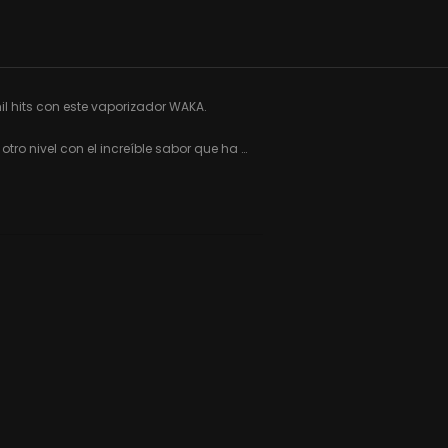
il hits con este vaporizador WAKA. 
tro nivel con el increíble sabor que ha 
onocidas del mundo. Diseñado para 
periencia envolvente, este dispositivo 
vapeo 360°